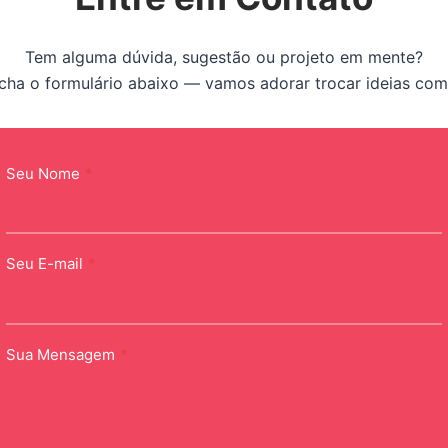
Tem alguma dúvida, sugestão ou projeto em mente?
cha o formulário abaixo — vamos adorar trocar ideias com
Seu Nome
*
Seu E-mail
*
Sua Mensagem
*