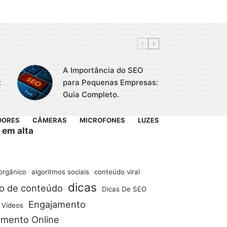
A Importância do SEO
:
para Pequenas Empresas:
Guia Completo.
DORES
CÂMERAS
MICROFONES
LUZES
 em alta
orgânico
algoritmos sociais
conteúdo viral
dicas
ão de conteúdo
Dicas De SEO
Engajamento
 Vídeos
amento Online