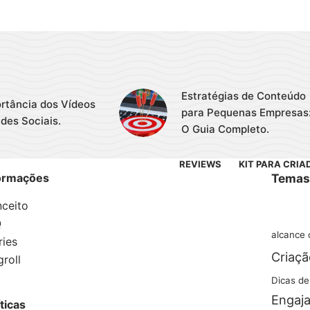
Estratégias de Conteúdo
rtância dos Vídeos
para Pequenas Empresas
des Sociais.
O Guia Completo.
REVIEWS
KIT PARA CRIA
ormações
Temas
ceito
Q
alcance 
ries
Criaç
groll
Dicas de
Engaj
íticas