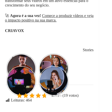
transformar seus vídeos em um ativo essencial para o
crescimento do seu negócio.
🚀
Agora é a sua vez!
Comece a produzir vídeos e veja
o impacto positivo na sua marca.
CRIAVOX
Stories
Ferramentas
6 Truques
grátis que todo
Fáceis para
criador precisa
Criar
Erros que estão
Conteúdo que
conhecer.
Conteúdos
matando seu
conecta.
Virais.
engajamento
nas Redes
Sociais.
4.7/5 - (19 votos)
Leituras:
464