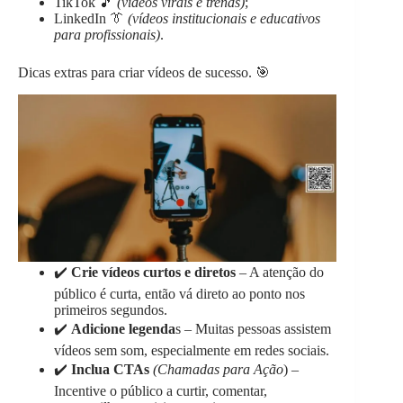
TikTok 🎵
(vídeos virais e trends)
;
LinkedIn 👔
(vídeos institucionais e educativos
para profissionais)
.
Dicas extras para criar vídeos de sucesso. 🎯
✔️
Crie vídeos curtos e diretos
– A atenção do
público é curta, então vá direto ao ponto nos
primeiros segundos.
✔️
Adicione legenda
s – Muitas pessoas assistem
vídeos sem som, especialmente em redes sociais.
✔️
Inclua CTAs
(Chamadas para Ação
) –
Incentive o público a curtir, comentar,