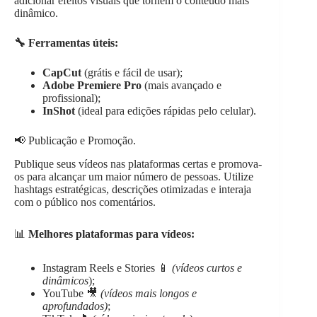
adicionar efeitos visuais que tornem o conteúdo mais
dinâmico.
🔧 Ferramentas úteis:
CapCut
(grátis e fácil de usar);
Adobe Premiere Pro
(mais avançado e
profissional);
InShot
(ideal para edições rápidas pelo celular).
📢 Publicação e Promoção.
Publique seus vídeos nas plataformas certas e promova-
os para alcançar um maior número de pessoas. Utilize
hashtags estratégicas, descrições otimizadas e interaja
com o público nos comentários.
📊
Melhores plataformas para vídeos:
Instagram Reels e Stories 📱
(vídeos curtos e
dinâmicos
);
YouTube 🎥
(vídeos mais longos e
aprofundados)
;