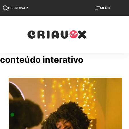
Pular
PESQUISAR
MENU
para
o
conteúdo
conteúdo interativo