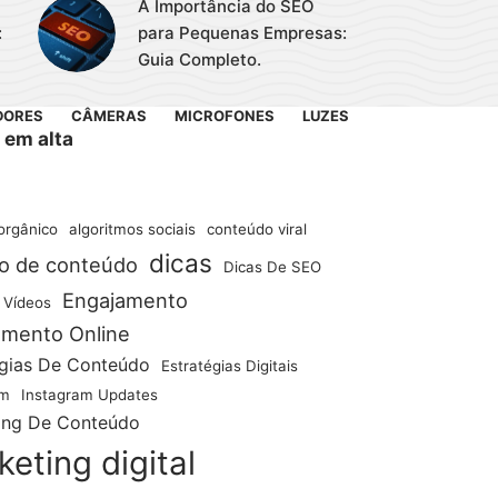
A Importância do SEO
:
para Pequenas Empresas:
Guia Completo.
DORES
CÂMERAS
MICROFONES
LUZES
 em alta
orgânico
algoritmos sociais
conteúdo viral
dicas
ão de conteúdo
Dicas De SEO
Engajamento
 Vídeos
amento Online
égias De Conteúdo
Estratégias Digitais
am
Instagram Updates
ing De Conteúdo
eting digital