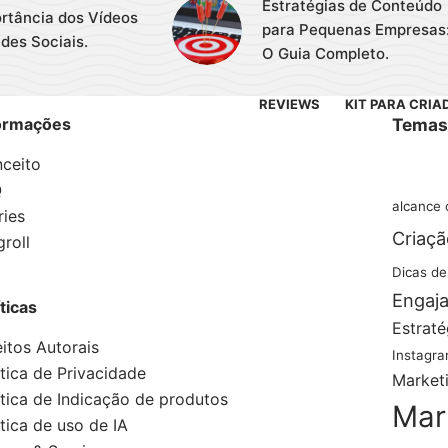
Estratégias de Conteúdo
rtância dos Vídeos
para Pequenas Empresas
des Sociais.
O Guia Completo.
REVIEWS
KIT PARA CRIA
ormações
Temas
ceito
Q
alcance 
ries
Criaç
groll
Dicas de
Engaj
íticas
Estrat
eitos Autorais
Instagr
ítica de Privacidade
Market
ítica de Indicação de produtos
Mark
ítica de uso de IA